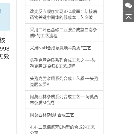
制
改变反应顺序实现87%收率：结核病
药物关键中间体的低成本工艺突破
采用二环己基碳二亚胺合成氨曲南杂
质F的工艺流程
采用NaH合成氨氯地平杂质F工艺
8 
无效
头孢克肟杂质系列合成工艺之----头
孢克肟EP杂质B工艺规程
头孢克肟杂质系列合成工艺质---头孢
克肟杂质A
阿莫西林杂质系列合成工艺---阿莫西
林杂质M合成
阿莫西林杂质L合成工艺
4,4-二氯偶氮苯E构型的合成的工艺
分享