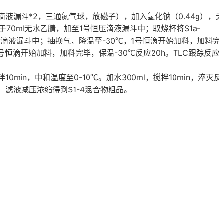
*2
0.44g
滴液漏斗
，三通氮气球，放磁子），加入氢化钠（
），
70ml
1
S1a-
于
无水乙腈，加至
号恒压滴液漏斗中；取烧杯将
-30
1
压滴液漏斗中；抽换气，降温至
℃，
号恒滴开始加料，加料
-30
20h
TLC
号恒滴开始加料，加料完毕，保温
℃反应
。
跟踪反
10min
0-10
300ml
10min
拌
，中和温度至
℃。加水
，搅拌
，淬灭
S1-4
，滤液减压浓缩得到
混合物粗品。