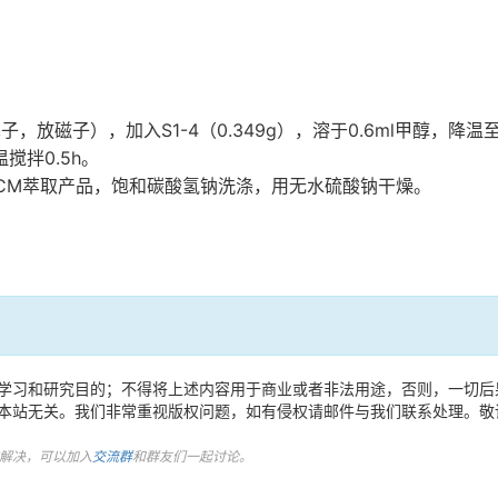
S1-4
0.349g
0.6ml
塞子，放磁子），加入
（
），溶于
甲醇，降温
0.5h
温搅拌
。
CM
萃取产品，饱和碳酸氢钠洗涤，用无水硫酸钠干燥。
学习和研究目的；不得将上述内容用于商业或者非法用途，否则，一切后
本站无关。我们非常重视版权问题，如有侵权请邮件与我们联系处理。敬
没有解决，可以加入
交流群
和群友们一起讨论。