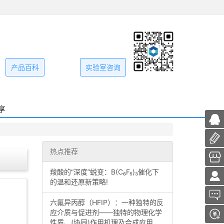
产品百科
实验室咨询
享
热点推荐
羧酸的“深度”蜕变：B(C₆F₅)₃催化下
的温和还原新策略!
六氟异丙醇（HFIP）：一种独特的反
应介质与促进剂——独特的物理化学
性质、(协同)作用机理及合成应用