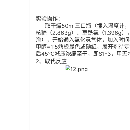
实验操作：
取干燥50ml三口瓶（插入温度计
核糖（2.863g）、草酰氯（1.396
浴），开始通入氯化氢气体，加入时间控
甲醇=1:5烤板显色或碘缸，展开剂待
后45℃减压浓缩至干，即S1-3，用
2、取代反应