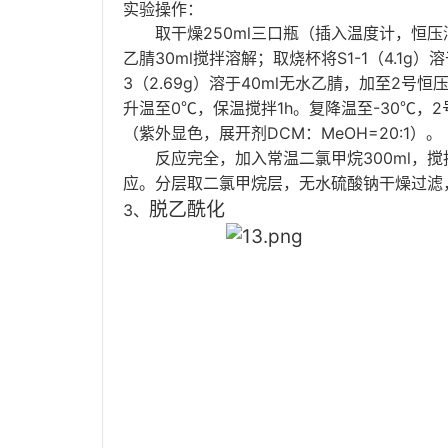
实验操作：
250ml
取干燥
三口瓶（插入温度计，恒压
30ml
S1-1
4.1g
乙腈
搅拌溶解；取烧杯将
（
）溶
3
2.69g
40ml
2
（
）溶于
无水乙腈，加至
号恒
0
1h
-30
2
升温至
℃，保温搅拌
。复降温至
℃，
DCM
MeOH=20:1
（紫外显色，展开剂
：
）。
300ml
反应完全，加入常温二氯甲烷
，搅
应。分层取二氯甲烷层，无水硫酸钠干燥过滤
脱乙酰化
3、