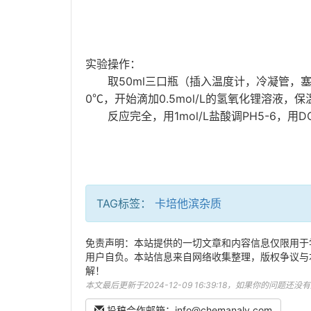
实验操作：
50ml
取
三口瓶（插入温度计，冷凝管，
0
0.5mol/L
℃，开始滴加
的氢氧化锂溶液，保
1mol/L
PH5-6
D
反应完全，用
盐酸调
，用
TAG标签：
卡培他滨杂质
免责声明：本站提供的一切文章和内容信息仅限用于
用户自负。本站信息来自网络收集整理，版权争议与
解！
本文最后更新于2024-12-09 16:39:18，如果你的问题还
投稿合作邮箱：info@chemanaly.com