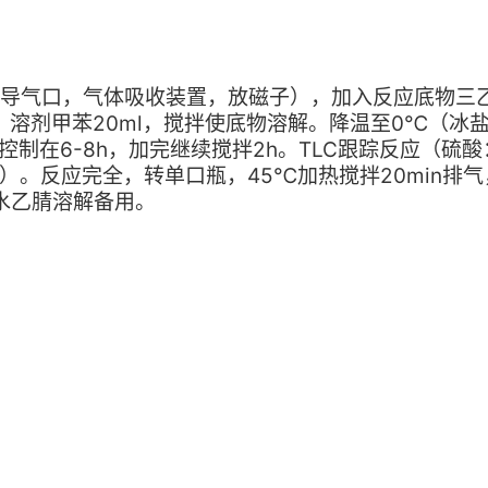
，导气口，气体吸收装置，放磁子），加入反应底物三
g），溶剂甲苯20ml，搅拌使底物溶解。降温至0℃（冰
制在6-8h，加完继续搅拌2h。TLC跟踪反应（硫酸
定）。反应完全，转单口瓶，45℃加热搅拌20min排气
无水乙腈溶解备用。