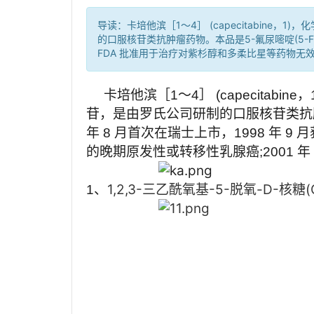
导读：卡培他滨［1～4］ (capecitabine，1
的口服核苷类抗肿瘤药物。本品是5-氟尿嘧啶(5-FU)
FDA 批准用于治疗对紫杉醇和多柔比星等药物无
     卡培他滨［1～4］ (capecitabine，1)，化学名为 5'-脱氧-5-氟-N-［(戊氧基) 羰基］胞嘧啶核
苷，是由罗氏公司研制的口服核苷类抗肿瘤药
年 8 月首次在瑞士上市，1998 年 
的晚期原发性或转移性乳腺癌;2001 
1,2,3-
三乙酰氧基-5-脱氧-D-核糖(Cas
1、