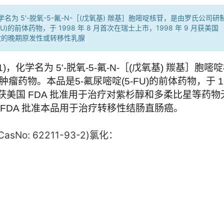
)，化学名为 5'-脱氧-5-氟-N-［(戊氧基) 羰基］胞嘧啶核苷，是由罗氏公司研
的前体药物，于 1998 年 8 月首次在瑞士上市，1998 年 9 月获美国
效的晚期原发性或转移性乳腺
物。本品是5-氟尿嘧啶(5-FU)的前体药物，于 199
9 月获美国 FDA 批准用于治疗对紫杉醇和多柔比星等药物
年 FDA 批准本品用于治疗转移性结肠直肠癌。
No: 62211-93-2
)
氯化：