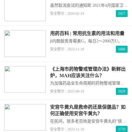
药酶的活性，从而影响药物代谢和排出体
虽然取消皮试的通知距 2021年4月国家卫建
外。这可能造成药物在体内大量蓄积，引
委发布的《β 内酰胺类抗菌药物皮试试验指
安全警示
2024-02-24
1627
起药效过强，加重不良反应，甚至造成中
导原则（2021 年版）的通知》的要求已经
毒。那么，哪
过去 2 年 8 个月，但好歹也是等来了按
《指导原则》执行的这一天。为什么头孢
用药百科 | 常用抗生素的用法和用量
类药物要做皮试？主要是因为头孢类药物
与青霉素类药物有一定的结构相似性（头
β内酰胺类青霉素G，每日2～2000万U，分
孢类药物和青霉素类药物都包含一个共同
2～4次。哌拉西林他唑巴坦，进口4.5g，每
安全警示
2023-11-18
1686
的结构
8小时一次；国产，3.375g，每6小时一次
（需要250ml液体）。氟氯西林，
0.25~1g，每6小时一次。美洛西林，每日2
《上海市药物警戒管理办法》新鲜出
～15g，分3～6次给药，说明书中未提及生
炉，MAH应该关注什么？
理盐水的配制。头孢唑林，0.5~1g，每
6~12小时一次，每天最多给药6g。头孢呋
为加强药品全生命周期的药物警戒管理，
辛，进口，0.75~1
规范药物警戒活动，保障公众用药安全，
安全警示
2023-09-19
1629
依据《中华人民共和国药品管理法》《中
华人民共和国疫苗管理法》《药品不良反
应报告和监测管理办法》《药物警戒质量
安宫牛黄丸是救命药还是保健品？如
管理规范》等有关法律法规、规章的规
何正确使用安宫牛黄丸？
定，2023年8月31日，上海市药品监督管理
在民间，很多老百姓是安宫牛黄丸的“铁
局官网发布“关于公开征求《上海市药物警
粉”，一直深信其是“救命神药”，在家里常
安全警示
2023-11-18
1770
戒管理办法》