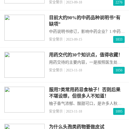
多年，但大部分中药品种的说明书安全信
安全警示
2023-09-18
2276
息项内容仍存在不足或缺失，影响安全合
理用药。为此，国家出台了多份法规文
件，如2023年2月10日，国家药监局发布的
目前大约90%的中药品种说明书“有
《中药注册管理专门规定》（以下简称
缺项”
《专门规定》）中，第77条规定：中药说
中药说明书修订，影响中药企业？1.中药说
明书【禁忌】、【不良反应】
明书目前存在常见的问题（1）同种药物、
安全警示
2023-09-15
1833
成分相同、不同剂型、适应症描述不同；
（2）药品名称相同或极为相似，处方组成
不同；（3）适应症或功能主治内容较多，
用药交代的30个知识点，值得收藏！
用法用量没有区别；（4）说明书中成分剂
用药交待的主要内容，一是按照医生处
量并未标识，标准中剂量不可知；（5）安
方，交待每种药品的用法、用量；二是按
安全警示
2023-11-18
1056
全信息项内容缺失：尚不明确。2.为什么
照药品说明书，交待可能影响处方药品疗
效和安全的注意事项。用药交待是一种责
任，也是一种风险，内容需精准。一、药
服用7类常用药忌食柚子！否则后果
品保存条件通常采用贴签的形式进行用药
不堪设想，但很多人不知道！
交待。1、关注慢性病用药品的保存条件例
如，辛伐他汀片需要在≤20℃（阴凉处）条
柚子香气浓郁、酸甜可口，是许多人秋冬
件下保存；硝
挚爱的水果之一。但对于一些服药的慢性
安全警示
2023-11-18
1095
疾病等患者来说，吃柚子很有可能带来健
康风险！原因柚子（尤其西柚）中所含的
呋喃香豆素等活性成分能够抑制人体内肝
为什么头孢类药物要做皮试