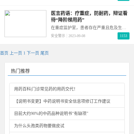
备数颗安宫牛黄丸，以备家人救急之需。
有的人甚至收藏安宫牛黄丸，把它视为珍
品。01什么是安宫牛黄丸？安宫牛黄丸距
医言药语：疗重症，防耐药，辩证看
今有200多年的历史，出自清代吴鞠通的
待“降阶梯用药”
《温病条辨》，由牛黄、犀角、麝香、朱
在重症监护室，患者存在严重且危及生命
砂、珍珠、雄黄、郁金、冰片等十几味药
的感染是很常见的情况，这其中大多数感
安全警示
2023-09-08
1153
组成。安宫
染是由细菌、真菌等病原性微生物所引起
的，需要进行抗菌药物对症治疗。众所周
知，抗菌药物是治疗感染的基石，对于包
首页
上一页
1
下一页
尾页
括败血症和感染性休克等在内的危急症感
染患者而言，抗菌药物的使用时机被认为
是这一人群生存的最重要决定因素之一。
热门推荐
事实上，如果
用药百科|门诊常见药的用药交代！
【说明书变更】中药说明书安全信息项修订工作建议
目前大约90%的中药品种说明书“有缺项”
为什么头孢类药物要做皮试