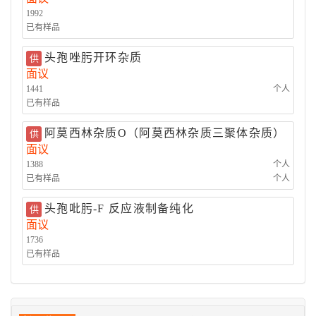
1992
已有样品
头孢唑肟开环杂质
供
面议
1441
个人
已有样品
阿莫西林杂质O（阿莫西林杂质三聚体杂质）
供
面议
1388
个人
已有样品
个人
头孢吡肟-F 反应液制备纯化
供
面议
1736
已有样品