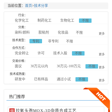
当前位置：
首页
>
技术分享
行业：
化学化工
制药化工
生物化工
不限
食品化工
分类：
染料/颜料
胶粘剂
化妆品
不限
更多
日用化工
技术类型：
专利
非专利
不限
农用化工
催化剂及助剂
表面活性剂
合作方式：
完全转让
许可
技术入股
表面处理
石墨烯
纳米材料
高分子材料
不限
更多
合作研发
橡胶塑胶
新能源
新材料
基本有机化工
交易价格：
面议
30万元以内
30万元-100万元
不限
合作生产
更多
天然提取
无机化工
分析化工
原料药
100万元-300万元
300万元-1000万元
技术成熟度：
药物中间体
天然提取药物
药品制剂
研发中
已有样品
通过小试
不限
1000万元以上
更多
中成药药物辅料
药物杂质
药物分析
通过中试
动物用药
生物合成
生物催化技术
产业化
热门推荐
生物发酵
生物缓冲剂
生物分离技术
食品添加剂
食品调料
食品辅料
拉氧头孢MOX-3D杂质合成工艺
供
食品检测技术
药物载体
聚合物
石油化工