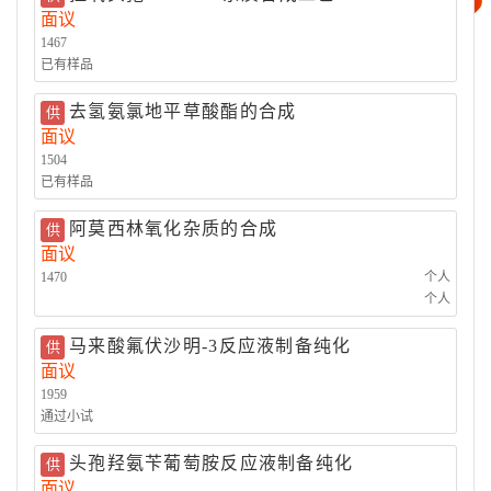
面议
精细化工
其它
1467
已有样品
去氢氨氯地平草酸酯的合成
供
面议
1504
已有样品
阿莫西林氧化杂质的合成
供
面议
1470
个人
个人
马来酸氟伏沙明-3反应液制备纯化
供
面议
1959
通过小试
头孢羟氨苄葡萄胺反应液制备纯化
供
面议