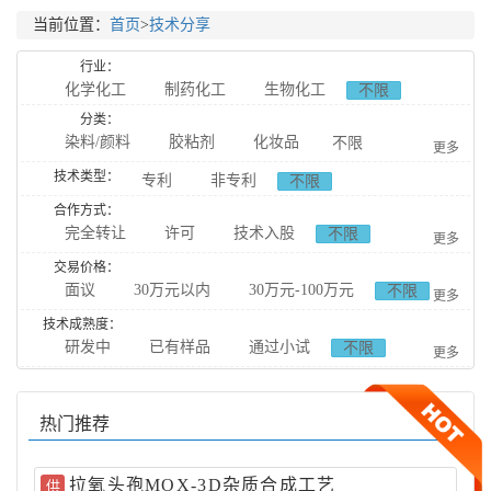
当前位置：
首页
>
技术分享
行业：
化学化工
制药化工
生物化工
不限
食品化工
分类：
染料/颜料
胶粘剂
化妆品
不限
更多
日用化工
技术类型：
专利
非专利
不限
农用化工
催化剂及助剂
表面活性剂
合作方式：
完全转让
许可
技术入股
表面处理
石墨烯
纳米材料
高分子材料
不限
更多
合作研发
橡胶塑胶
新能源
新材料
基本有机化工
交易价格：
面议
30万元以内
30万元-100万元
不限
合作生产
更多
天然提取
无机化工
分析化工
原料药
100万元-300万元
300万元-1000万元
技术成熟度：
药物中间体
天然提取药物
药品制剂
研发中
已有样品
通过小试
不限
1000万元以上
更多
中成药药物辅料
药物杂质
药物分析
通过中试
动物用药
生物合成
生物催化技术
产业化
热门推荐
生物发酵
生物缓冲剂
生物分离技术
食品添加剂
食品调料
食品辅料
拉氧头孢MOX-3D杂质合成工艺
供
食品检测技术
药物载体
聚合物
石油化工