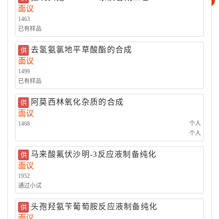
面议
精细化工
其它
1463
已有样品
去氢氨氯地平草酸酯的合成
供
面议
1499
已有样品
阿莫西林氧化杂质的合成
供
面议
1468
个人
个人
马来酸氟伏沙明-3反应液制备纯化
供
面议
1952
通过小试
头孢羟氨苄葡萄胺反应液制备纯化
供
面议