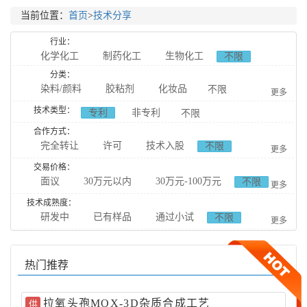
当前位置：
首页
>
技术分享
行业：
化学化工
制药化工
生物化工
不限
食品化工
分类：
染料/颜料
胶粘剂
化妆品
不限
更多
日用化工
技术类型：
专利
非专利
不限
农用化工
催化剂及助剂
表面活性剂
合作方式：
完全转让
许可
技术入股
表面处理
石墨烯
纳米材料
高分子材料
不限
更多
合作研发
橡胶塑胶
新能源
新材料
基本有机化工
交易价格：
面议
30万元以内
30万元-100万元
不限
合作生产
更多
天然提取
无机化工
分析化工
原料药
100万元-300万元
300万元-1000万元
技术成熟度：
药物中间体
天然提取药物
药品制剂
研发中
已有样品
通过小试
不限
1000万元以上
更多
中成药药物辅料
药物杂质
药物分析
通过中试
动物用药
生物合成
生物催化技术
产业化
热门推荐
生物发酵
生物缓冲剂
生物分离技术
食品添加剂
食品调料
食品辅料
拉氧头孢MOX-3D杂质合成工艺
供
食品检测技术
药物载体
聚合物
石油化工