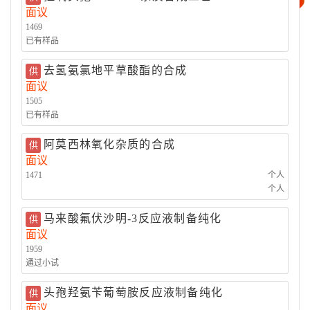
面议
精细化工
其它
1469
已有样品
去氢氨氯地平草酸酯的合成
供
面议
1505
已有样品
阿莫西林氧化杂质的合成
供
面议
1471
个人
个人
马来酸氟伏沙明-3反应液制备纯化
供
面议
1959
通过小试
头孢羟氨苄葡萄胺反应液制备纯化
供
面议