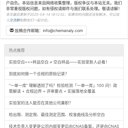
户自负。本站信息来自网络收集整理，版权争议与本站无关。我们
非常重视版权问题，如有侵权请邮件与我们联系处理。敬请谅解！
本文最后更新于2025-04-14 18:12:52，如果你的问题还没有解决，可以加
入
交流群
和群友们一起讨论。
投稿合作邮箱：info@chemanaly.com
热点推荐
实验空白===样品空白 ≠ 空白样品——实验室新人必看！
到底如何做一个合规的原始记录？
“一单一库” 理解透彻了吗？检验检测「一单一库」100 问！政
策解读 + 合规边界 + 评审要点 + 实操落地全覆盖
实验室的法人能否在其他公司兼职？
检出限、测定限、最佳测定范围、校准曲线及分析空白
技术负责人变更是公司内部变更后向CNAS备案，还是向CNAS