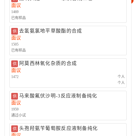
面议
精细化工
其它
1469
已有样品
去氢氨氯地平草酸酯的合成
供
面议
1505
已有样品
阿莫西林氧化杂质的合成
供
面议
1472
个人
个人
马来酸氟伏沙明-3反应液制备纯化
供
面议
1959
通过小试
头孢羟氨苄葡萄胺反应液制备纯化
供
面议