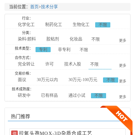
当前位置：
首页
>
技术分享
行业：
化学化工
制药化工
生物化工
不限
食品化工
分类：
染料/颜料
胶粘剂
化妆品
不限
更多
日用化工
技术类型：
专利
非专利
不限
农用化工
催化剂及助剂
表面活性剂
合作方式：
完全转让
许可
技术入股
表面处理
石墨烯
纳米材料
高分子材料
不限
更多
合作研发
橡胶塑胶
新能源
新材料
基本有机化工
交易价格：
面议
30万元以内
30万元-100万元
不限
合作生产
更多
天然提取
无机化工
分析化工
原料药
100万元-300万元
300万元-1000万元
技术成熟度：
药物中间体
天然提取药物
药品制剂
研发中
已有样品
通过小试
不限
1000万元以上
更多
中成药药物辅料
药物杂质
药物分析
通过中试
动物用药
生物合成
生物催化技术
产业化
热门推荐
生物发酵
生物缓冲剂
生物分离技术
食品添加剂
食品调料
食品辅料
拉氧头孢MOX-3D杂质合成工艺
供
食品检测技术
药物载体
聚合物
石油化工